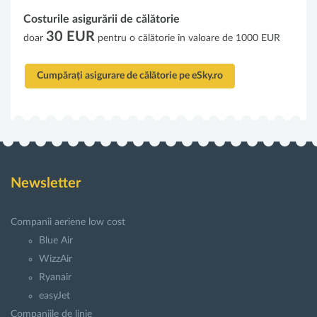
Costurile asigurării de călătorie
30 EUR
doar
pentru o călătorie în valoare de 1000 EUR
Cumpărați asigurare de călătorie pe eSky.ro
Newsletter
Companii aeriene low cost
Blue Air
WizzAir
Ryanair
easyJet
Companiile de linie