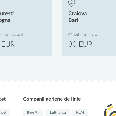
Craiova
Craiova
Bari
Milano
Cel mai mic tarif
Cel mai mic tarif
30 EUR
30 EUR
ost
Companii aeriene de linie
yJet
Blue Air
Lufthansa
KLM