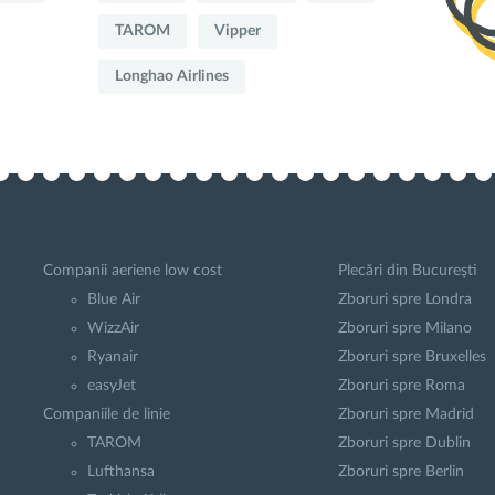
TAROM
Vipper
Longhao Airlines
Companii aeriene low cost
Plecări din Bucureşti
Blue Air
Zboruri spre Londra
WizzAir
Zboruri spre Milano
Ryanair
Zboruri spre Bruxelles
easyJet
Zboruri spre Roma
Companiile de linie
Zboruri spre Madrid
TAROM
Zboruri spre Dublin
Lufthansa
Zboruri spre Berlin