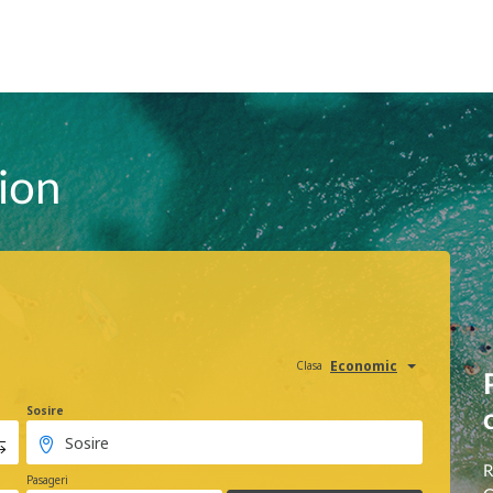
vion
Economic
Clasa
Sosire
R
Pasageri