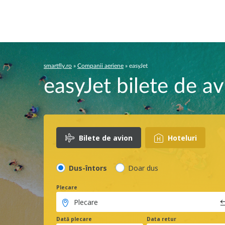
smartfly.ro
»
Companii aeriene
»
easyJet
easyJet bilete de a
Bilete de avion
Hoteluri
Dus-întors
Doar dus
Plecare
Dată plecare
Data retur