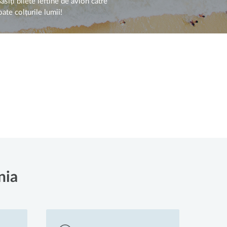
ăsiți bilete ieftine de avion către
oate colțurile lumii!
nia