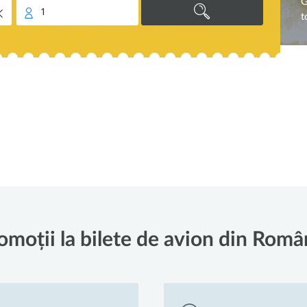
G
1
t
omoții la bilete de avion din Româ