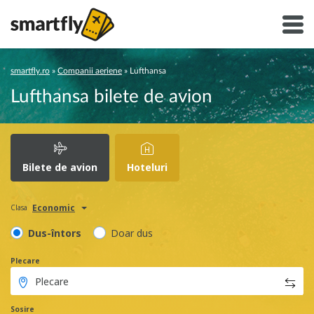
smartfly.ro
»
Companii aeriene
»
Lufthansa
Lufthansa bilete de avion
Bilete de avion
Hoteluri
Economic
Clasa
Dus-întors
Doar dus
Plecare
Sosire