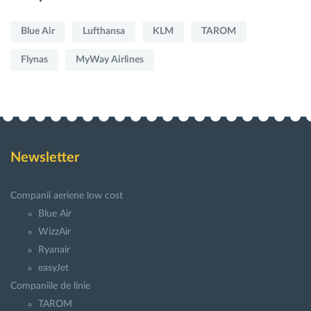
Blue Air
Lufthansa
KLM
TAROM
Flynas
MyWay Airlines
Newsletter
Companii aeriene low cost
Blue Air
WizzAir
Ryanair
easyJet
Companiile de linie
TAROM