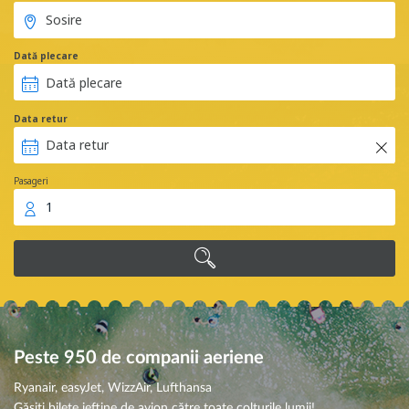
Dată plecare
Data retur
Pasageri
1
Peste 950 de companii aeriene
Ryanair, easyJet, WizzAir, Lufthansa
Găsiți bilete ieftine de avion către toate colțurile lumii!