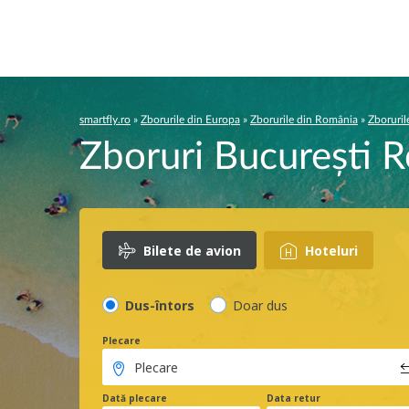
smartfly.ro
»
Zborurile din Europa
»
Zborurile din România
»
Zboruril
Zboruri București
Bilete de avion
Hoteluri
Dus-întors
Doar dus
Plecare
Dată plecare
Data retur