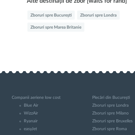
Alte destinații de zbor [waits for rand]
Zboruri spre Bucureşti
Zboruri spre Londra
Zboruri spre Marea Britanie
Companii aeriene low cost
Plecări din Bucureşti
Blue Air
Zboruri spre Londra
WizzAir
Zboruri spre Milano
Ryanair
Zboruri spre Bruxelles
easyJet
Zboruri spre Roma