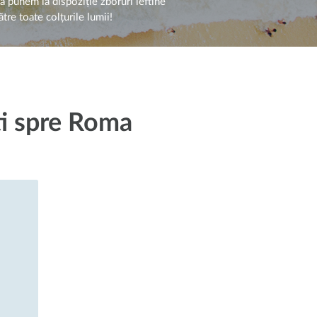
ă punem la dispoziție zboruri ieftine
ătre toate colțurile lumii!
ti spre Roma