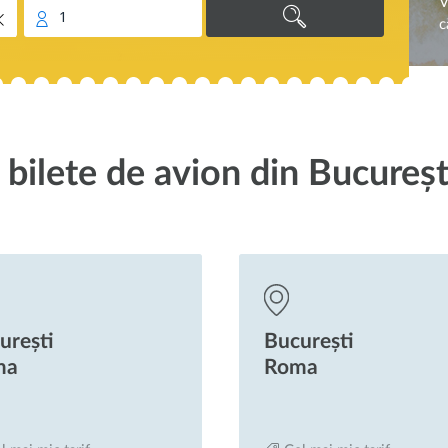
V
1
c
 bilete de avion din Bucureș
urești
București
ma
Roma