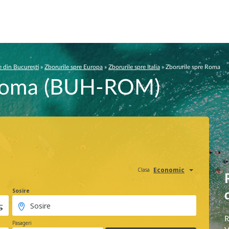
e din București
»
Zborurile spre Europa
»
Zborurile spre Italia
»
Zborurile spre Roma
 Roma (BUH-ROM)
Economic
Clasa
Sosire
R
Pasageri